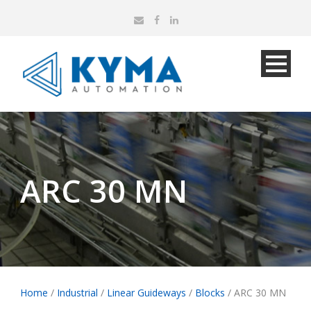
ARC 30 ΜN
Home
/
Industrial
/
Linear Guideways
/
Blocks
/ ARC 30 ΜN