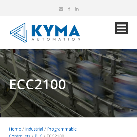
ECC2100
Home
/
Industrial
/
Programmable
Controllers
/
PLC
/ ECC2100