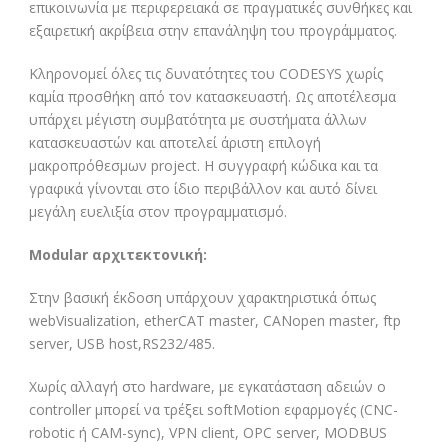
επικοινωνία με περιφερειακά σε πραγματικές συνθήκες και
εξαιρετική ακρίβεια στην επανάληψη του προγράμματος.
Κληρονομεί όλες τις δυνατότητες του CODESYS χωρίς
καμία προσθήκη από τον κατασκευαστή. Ως αποτέλεσμα
υπάρχει μέγιστη συμβατότητα με συστήματα άλλων
κατασκευαστών και αποτελεί άριστη επιλογή
μακροπρόθεσμων project. Η συγγραφή κώδικα και τα
γραφικά γίνονται στο ίδιο περιβάλλον και αυτό δίνει
μεγάλη ευελιξία στον προγραμματισμό.
Modular αρχιτεκτονική:
Στην βασική έκδοση υπάρχουν χαρακτηριστικά όπως
webVisualization, etherCAT master, CANopen master, ftp
server, USB host,RS232/485.
Χωρίς αλλαγή στο hardware, με εγκατάσταση αδειών o
controller μπορεί να τρέξει softMotion εφαρμογές (CNC-
robotic ή CAM-sync), VPN client, OPC server, MODBUS