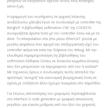
μπορούν να οδηγήσουν σχεδόν όλους τους κινητήρες
servo ή μη.
Η εφαρμογή του συστήματος σε μηχανή λείανσης
ανοξείδωτου χάλυβα έγινε σε συνδυασμό με controller της
Berghof. Η βιβλιοθήκη softmotion CNC της CODESYS
συνεργάζεται άριστα τοσο με τον controller όσον και με τα
drive. Το interpolation στα 2ms μέσω EtherCAT γίνεται με
μεγάλη ασφάλεια όσο αφορά την επεξεργαστική ισχύ του
controller ακόμα και κατα την διάρκεια του debug. Με την
ελευθερία παραμετροποίηση της βιβλιοθήκης του
softmotion δόθηκαν λύσεις σε δύσκολα κομμάτια κίνησης
που δεν μπορούσαν να περιγραφούν από τον G κώδικα*.
Με τεχνικούς όρους ο συνδυασμός αυτός αποτελεί την
αρτιότερη “ανοιχτή” και οικονομική βιομηχανική λύση σε
σχέση με οτιδήποτε άλλο έχουμε δοκιμάσει στο παρελθόν.
Για λόγους απλοποίησης του χειρισμού
περιλαμβάνεται
στο interface G code generator με γραφική απεικόνιση
μεγεθών για εύκολη ρύθμιση από τον ίδιο τον χειριστή.