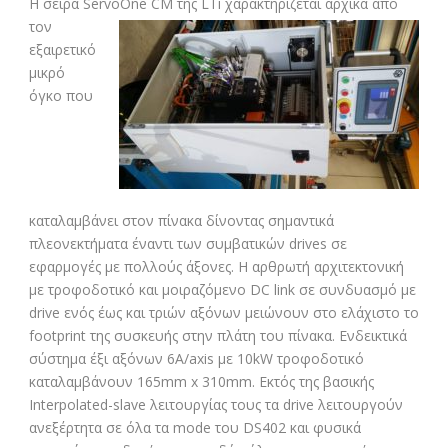
Η σειρά ServoOne CM τ
ης LTi χαρακτηρίζεται αρχικά από
τον
εξαιρετικό
μικρό
όγκο που
καταλαμβάνει στον πίνακα δίνοντας σημαντικά
πλεονεκτήματα έναντι των συμβατικών drives σε
εφαρμογές με πολλούς άξονες. Η αρθρωτή αρχιτεκτονική
με τροφοδοτικό και μοιραζόμενο DC link σε συνδυασμό με
drive ενός έως και τριών αξόνων μειώνουν στο ελάχιστο το
footprint της συσκευής στην πλάτη του πίνακα. Ενδεικτικά
σύστημα έξι αξόνων 6Α/axis με 10kW τροφοδοτικό
καταλαμβάνουν
165mm x 310mm. Εκτός της βασικής
Interpolated-slave λειτουργίας τους τα drive λειτουργούν
ανεξέρτητα σε όλα τα mode του DS402 και φυσικά