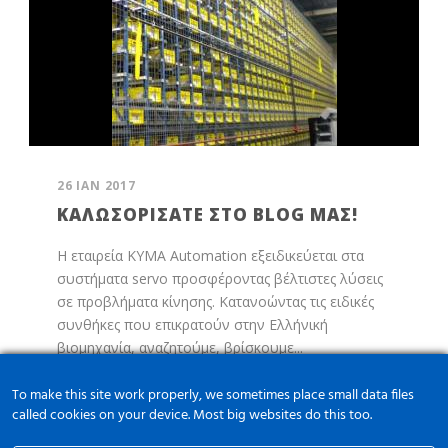
26 ΙΑΝ 2017
ΚΑΛΩΣΟΡΊΣΑΤΕ ΣΤΟ BLOG ΜΑΣ!
Η εταιρεία KYMA Automation εξειδικεύεται στα
συστήματα servo προσφέροντας βέλτιστες λύσεις
σε προβλήματα κίνησης. Κατανοώντας τις ειδικές
συνθήκες που επικρατούν στην Ελλήνική
βιομηχανία, αναζητούμε, βρίσκουμε...
Read More
To make this site work properly, we sometimes place small data files
called cookies on your device. Most big websites do this too.