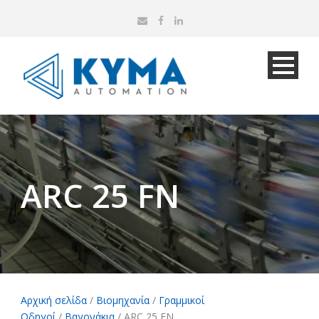
ARC 25 FN
Αρχική σελίδα
/
Βιομηχανία
/
Γραμμικοί
Οδηγοί
/
Βαγονάκια
/ ARC 25 FN