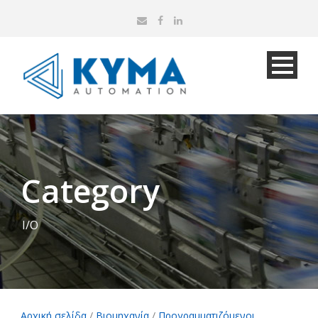
Category
I/O
Αρχική σελίδα
/
Βιομηχανία
/
Προγραμματιζόμενοι