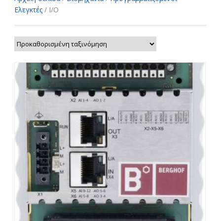
Ελεγκτές
/ I/O