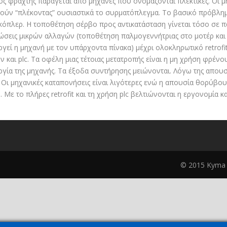
ός φράχτης παράγεται από μηχανές που ονομάζονται πλεκτικές. Οι 
ύν “πλέκοντας” ουσιαστικά το συρματόπλεγμα. Το βασικό πρόβλημα
όπλερ. Η τοποθέτηση σέρβο προς αντικατάσταση γίνεται τόσο σε πα
ώσεις μικρών αλλαγών (τοποθέτηση παλμογεννήτριας στο μοτέρ και 
ργεί η μηχανή με τον υπάρχοντα πίνακα) μέχρι ολοκληρωτικό retrof
ν και plc. Τα οφέλη μιας τέτοιας μετατροπής είναι η μη χρήση φρέν
ργία της μηχανής. Τα έξοδα συντήρησης μειώνονται. Λόγω της απουσ
 Οι μηχανικές καταπονήσεις είναι λιγότερες ενώ η απουσία θορύβου
. Με το πλήρες retrofit και τη χρήση plc βελτιώνονται η εργονομία κα
© 2015 Kyma A