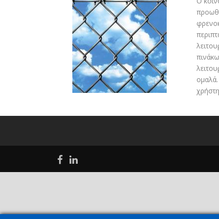
Ο κοιν
προωθο
φρενοκ
περιπτ
λειτου
πινάκω
λειτου
ομαλά.
χρήστη