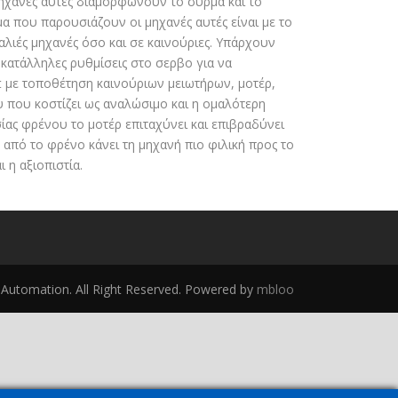
μηχανές αυτές διαμορφώνουν το σύρμα και το
 που παρουσιάζουν οι μηχανές αυτές είναι με το
λιές μηχανές όσο και σε καινούριες. Υπάρχουν
κατάλληλες ρυθμίσεις στο σερβο για να
it με τοποθέτηση καινούριων μειωτήρων, μοτέρ,
ου που κοστίζει ως αναλώσιμο και η ομαλότερη
ίας φρένου το μοτέρ επιταχύνει και επιβραδύνει
 από το φρένο κάνει τη μηχανή πιο φιλική προς το
ι η αξιοπιστία.
utomation. All Right Reserved. Powered by
mbloo