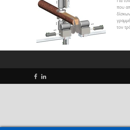
Για το
που απ
δίσκων
γραμμέ
τον τρ