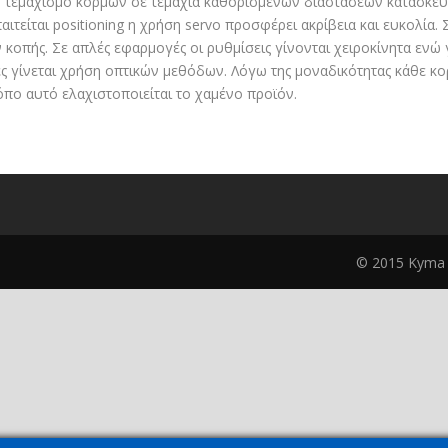
ν τεμαχισμό κορμών σε τεμάχια καθορισμένων διαστάσεων κατασκευάζ
αιτείται positioning η χρήση servo προσφέρει ακρίβεια και ευκολία. 
 κοπής. Σε απλές εφαρμογές οι ρυθμίσεις γίνονται χειροκίνητα ενώ
ς γίνεται χρήση οπτικών μεθόδων. Λόγω της μοναδικότητας κάθε κο
όπο αυτό ελαχιστοποιείται το χαμένο προϊόν.
© 2015 Kyma A