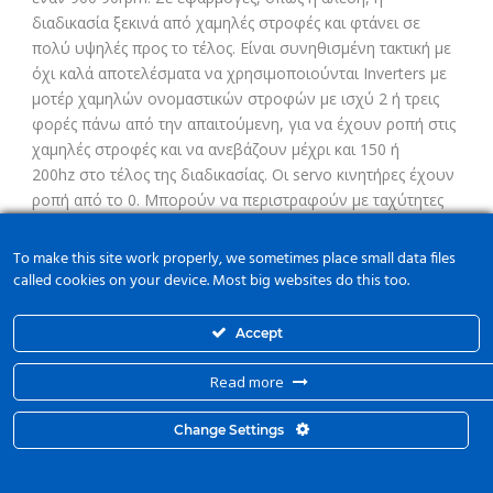
διαδικασία ξεκινά από χαμηλές στροφές και φτάνει σε
πολύ υψηλές προς το τέλος. Είναι συνηθισμένη τακτική με
όχι καλά αποτελέσματα να χρησιμοποιούνται Inverters με
μοτέρ χαμηλών ονομαστικών στροφών με ισχύ 2 ή τρεις
φορές πάνω από την απαιτούμενη, για να έχουν ροπή στις
χαμηλές στροφές και να ανεβάζουν μέχρι και 150 ή
200hz στο τέλος της διαδικασίας. Οι servo κινητήρες έχουν
ροπή από το 0. Μπορούν να περιστραφούν με ταχύτητες
πάρα πολύ μικρές. Έτσι, η διάσταση του κινητήρα είναι η
σωστή και, τόσο στις χαμηλές όσο και στις υψηλές
To make this site work properly, we sometimes place small data files
στροφές, έχουμε την απαιτούμενη ροπή.
called cookies on your device. Most big websites do this too.
Accept
Read more
Change Settings
© 2015 Kyma Automation. All Right Reserved. Powered by
mbloo