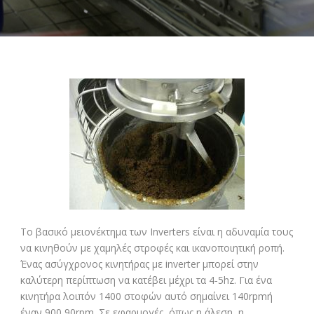
Το βασικό μειονέκτημα των Inverters είναι η αδυναμία τους
να κινηθούν με χαμηλές στροφές και ικανοποιητική ροπή.
Ένας ασύγχρονος κινητήρας με inverter μπορεί στην
καλύτερη περίπτωση να κατέβει μέχρι τα 4-5hz. Για ένα
κινητήρα λοιπόν 1400 στοφών αυτό σημαίνει 140rpmή
έναν 900 90rpm. Σε εφαρμογές, όπως η άλεση, η