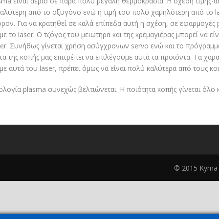
sma είναι αέριο σε πάρα πολύ μεγάλη θερμοκρασία. Η σχέση τιμής-α
αλύτερη από το οξυγόνο ενώ η τιμή του πολύ χαμηλότερη από το las
όρον. Για να κρατηθεί σε καλά επίπεδα αυτή η σχέση, σε εφαρμογ
με το laser. Ο τζόγος του μειωτήρα και της κρεμαγιέρας μπορεί να 
ser. Συνήθως γίνεται χρήση ασύγχρονων servo ενώ και το πρόγραμμ
τα της κοπής μας επιτρέπει να επιλέγουμε αυτά τα προϊόντα. Τα χαρ
με αυτά του laser, πρέπει όμως να είναι πολύ καλύτερα από τους κοι
ολογία plasma συνεχώς βελτιώνεται. Η ποιότητα κοπής γίνεται όλο κ
© 2015 Kyma A