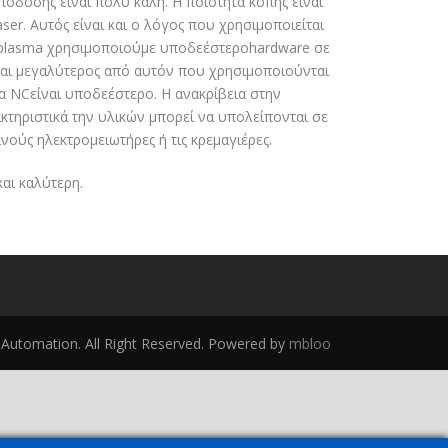
πόδοσης είναι πολύ καλή. Η ποιότητα κοπής είναι
er. Αυτός είναι και ο λόγος που χρησιμοποιείται
ές plasma χρησιμοποιούμε υποδεέστεροhardware σε
είναι μεγαλύτερος από αυτόν που χρησιμοποιούνται
α NCείναι υποδεέστερο. Η ανακρίβεια στην
ακτηριστικά την υλικών μπορεί να υπολείπονται σε
νούς ηλεκτρομειωτήρες ή τις κρεμαγιέρες.
αι καλύτερη.
utomation. All Right Reserved. Powered by
mbloo