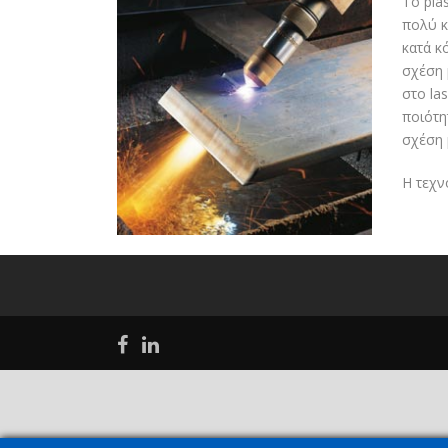
Το pla
πολύ κ
κατά κ
σχέση 
στο la
ποιότη
σχέση 
Η τεχν